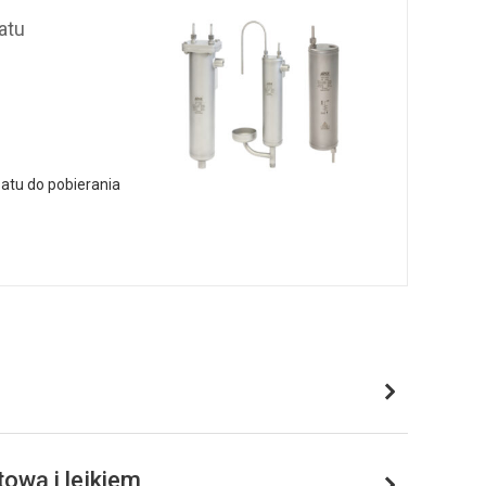
atu
satu do pobierania
ową i lejkiem