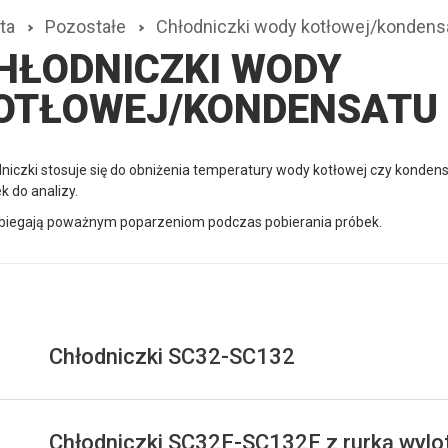
ta
Pozostałe
Chłodniczki wody kotłowej/kondens
HŁODNICZKI WODY
OTŁOWEJ/KONDENSATU
niczki stosuje się do obniżenia temperatury wody kotłowej czy konden
k do analizy.
biegają poważnym poparzeniom podczas pobierania próbek.
Chłodniczki SC32-SC132
Chłodniczki SC32F-SC132F z rurką wylot