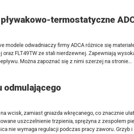
 pływakowo-termostatyczne AD
owe modele odwadniaczy firmy ADCA różnice się materi
ej oraz FLT49TW ze stali nierdzewnej. Zapewniają wysok
zepływu. Można zapoznać się z nimi szerzej na stronie…
u odmulającego
a wcisk, zamiast gniazda wkręcanego, co znacznie ułat
owane uszczelnienie trzpienia, sprężyna z zespołem pie
nica nie wymaga regulacji podczas pracy zaworu. Grzyb 