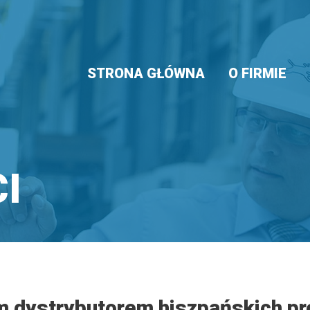
STRONA GŁÓWNA
O FIRMIE
I
 dystrybutorem hiszpańskich pr