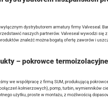
wyłącznym dystrybutorem armatury firmy Valveseal. Ba
edstawić naszych partnerów. Valveseal wywodzi się z Hi
h produktów znaleźć można bogatą ofertę zaworów i uszc
dukty – pokrowce termoizolacyjn
iśmy we współpracę z firmą SUM, produkującą pokrowce
ołączeń kołnierzowych), pomp, turbin, wymienników cie
otnego użytku, proste w montażu, z możliwością dopasow