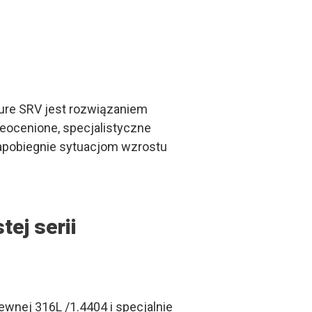
Pure SRV jest rozwiązaniem
ieocenione, specjalistyczne
apobiegnie sytuacjom wzrostu
tej serii
wnej 316L /1.4404 i specjalnie