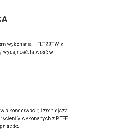
CA
ałem wykonania – FLT29TW z
ą wydajność, łatwość w
wia konserwację i zmniejsza
rścieni V wykonanych z PTFE i
i gniazdo…