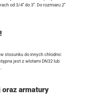
ach od 3/4″ do 3″. Do rozmiaru 2″
!
w stosunku do innych chłodnic
tępna jest z wlotami DN32 lub
…
j oraz armatury