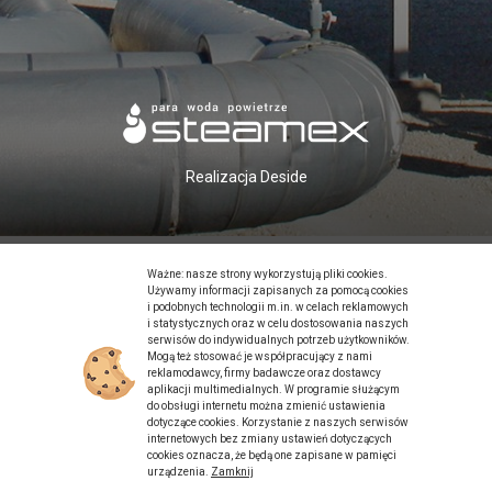
Realizacja
Deside
Ważne: nasze strony wykorzystują pliki cookies.
Używamy informacji zapisanych za pomocą cookies
i podobnych technologii m.in. w celach reklamowych
i statystycznych oraz w celu dostosowania naszych
serwisów do indywidualnych potrzeb użytkowników.
Mogą też stosować je współpracujący z nami
reklamodawcy, firmy badawcze oraz dostawcy
aplikacji multimedialnych. W programie służącym
do obsługi internetu można zmienić ustawienia
dotyczące cookies. Korzystanie z naszych serwisów
internetowych bez zmiany ustawień dotyczących
cookies oznacza, że będą one zapisane w pamięci
urządzenia.
Zamknij