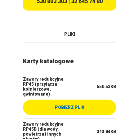
530 803 303
|
32 645 74 80
PLIKI
Karty katalogowe
Zawory redukcyjne
RP45 (przyłącza
550.53KB
kołnierzowe,
gwintowane)
POBIERZ PLIK
Zawory redukcyjne
RP45B (dla wody,
313.84KB
powietrza i innych