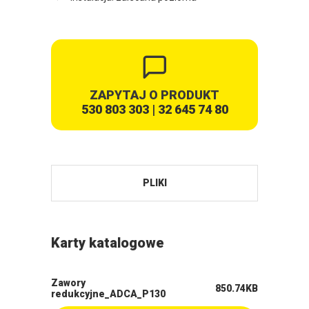
ZAPYTAJ O PRODUKT
530 803 303
|
32 645 74 80
PLIKI
Karty katalogowe
Zawory
850.74KB
redukcyjne_ADCA_P130