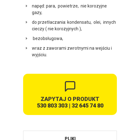
napęd: para, powietrze, nie korozyjne
gazy,
do przetłaczania: kondensatu, olei, innych
cieczy ( nie korozyjnych ),
bezobsługowa,
wraz z zaworami zwrotnymi na wejściu i
wyjściu.
ZAPYTAJ O PRODUKT
530 803 303
|
32 645 74 80
PLIKI