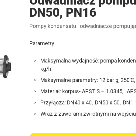
Odwadniacz pompu
DN50, PN16
Pompy kondensatu i odwadniacze pompują
Parametry:
Maksymalna wydajność: pompa kondens
kg/h.
Maksymalne parametry: 12 bar g, 250’C,
Materiał: korpus- APST S – 1.0345, AP
Przyłącza: DN40 x 40, DN50 x 50, DN1 1/
Wraz z zaworami zwrotnymi na wejściu 