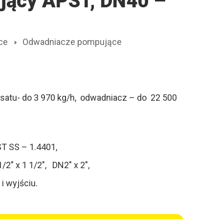
jący APST, DN40 –
ce
Odwadniacze pompujące
atu- do 3 970 kg/h, odwadniacz – do 22 500
ST SS – 1.4401,
2″ x 1 1/2″, DN2″ x 2″,
i wyjściu.