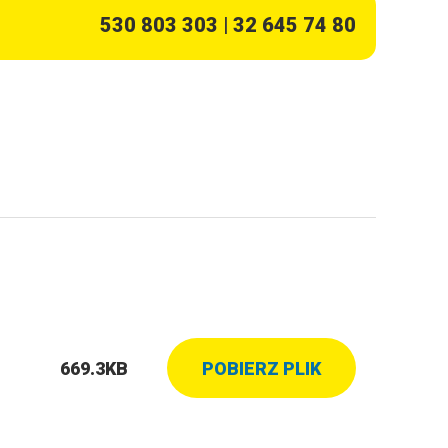
530 803 303
|
32 645 74 80
669.3KB
POBIERZ PLIK