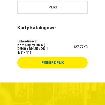
PLIKI
Karty katalogowe
Odwadniacz
pompujący DD 6 (
127.77KB
DN40 x DN 25 ; DN 1
1/2' x 1" )
POBIERZ PLIK