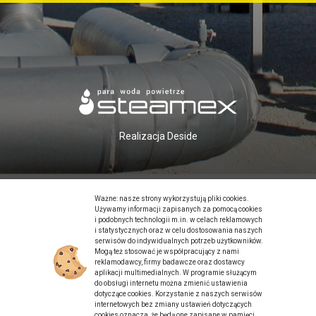
Realizacja
Deside
Ważne: nasze strony wykorzystują pliki cookies.
Używamy informacji zapisanych za pomocą cookies
i podobnych technologii m.in. w celach reklamowych
i statystycznych oraz w celu dostosowania naszych
serwisów do indywidualnych potrzeb użytkowników.
Mogą też stosować je współpracujący z nami
reklamodawcy, firmy badawcze oraz dostawcy
aplikacji multimedialnych. W programie służącym
do obsługi internetu można zmienić ustawienia
dotyczące cookies. Korzystanie z naszych serwisów
internetowych bez zmiany ustawień dotyczących
cookies oznacza, że będą one zapisane w pamięci