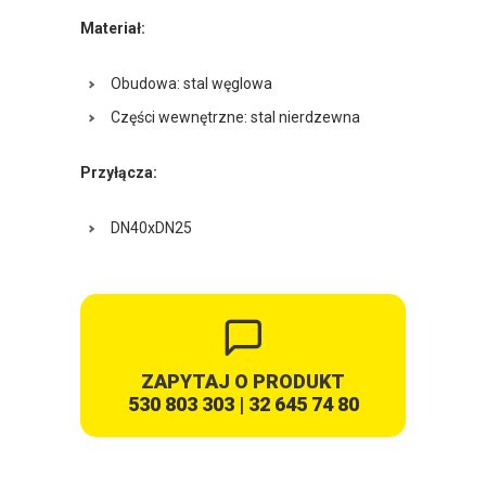
Materiał:
Obudowa: stal węglowa
Części wewnętrzne: stal nierdzewna
Przyłącza:
DN40xDN25
ZAPYTAJ O PRODUKT
530 803 303
|
32 645 74 80