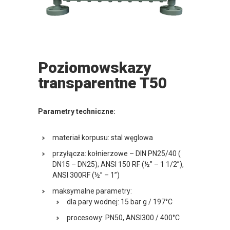
Poziomowskazy
transparentne T50
Parametry techniczne:
materiał korpusu: stal węglowa
przyłącza: kołnierzowe – DIN PN25/40 (
DN15 – DN25); ANSI 150 RF (½” – 1 1/2”),
ANSI 300RF (½” – 1”)
maksymalne parametry:
dla pary wodnej: 15 bar g / 197°C
procesowy: PN50, ANSI300 / 400°C