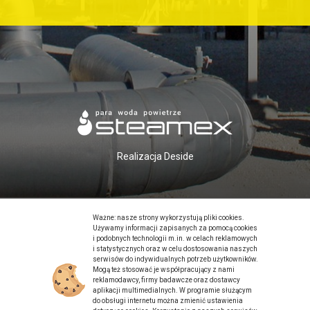
Realizacja
Deside
Ważne: nasze strony wykorzystują pliki cookies.
Używamy informacji zapisanych za pomocą cookies
i podobnych technologii m.in. w celach reklamowych
i statystycznych oraz w celu dostosowania naszych
serwisów do indywidualnych potrzeb użytkowników.
Mogą też stosować je współpracujący z nami
reklamodawcy, firmy badawcze oraz dostawcy
aplikacji multimedialnych. W programie służącym
do obsługi internetu można zmienić ustawienia