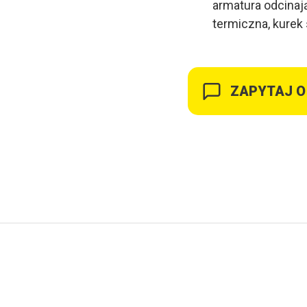
armatura odcinaj
termiczna, kurek
ZAPYTAJ O