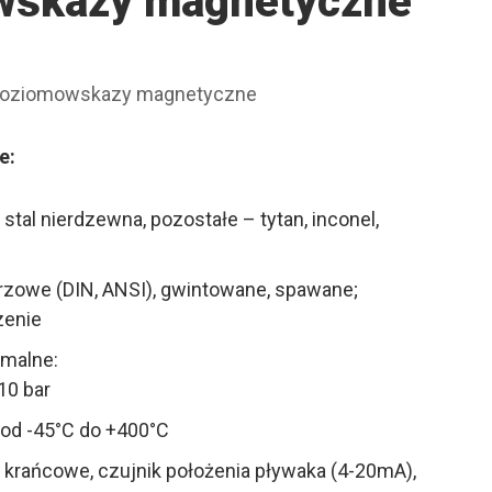
wskazy magnetyczne
oziomowskazy magnetyczne
e:
 stal nierdzewna, pozostałe – tytan, inconel,
erzowe (DIN, ANSI), gwintowane, spawane;
zenie
malne:
10 bar
 od -45°C do +400°C
i krańcowe, czujnik położenia pływaka (4-20mA),