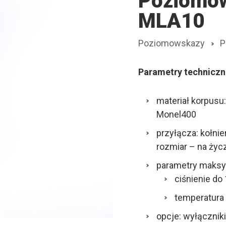
Poziomo
MLA10
Poziomowskazy
P
Parametry techniczn
materiał korpusu:
Monel400
przyłącza: kołni
rozmiar – na życ
parametry maksy
ciśnienie do 
temperatura
opcje: wyłącznik