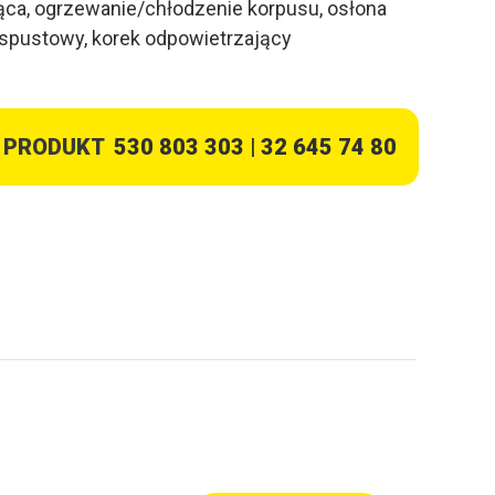
ąca, ogrzewanie/chłodzenie korpusu, osłona
 spustowy, korek odpowietrzający
 PRODUKT
530 803 303
|
32 645 74 80