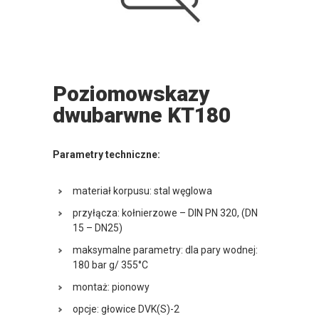
Poziomowskazy
dwubarwne KT180
Parametry techniczne:
materiał korpusu: stal węglowa
przyłącza: kołnierzowe – DIN PN 320, (DN
15 – DN25)
maksymalne parametry: dla pary wodnej:
180 bar g/ 355°C
montaż: pionowy
opcje: głowice DVK(S)-2