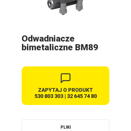
Odwadniacze
bimetaliczne BM89
ZAPYTAJ O PRODUKT
530 803 303
|
32 645 74 80
PLIKI