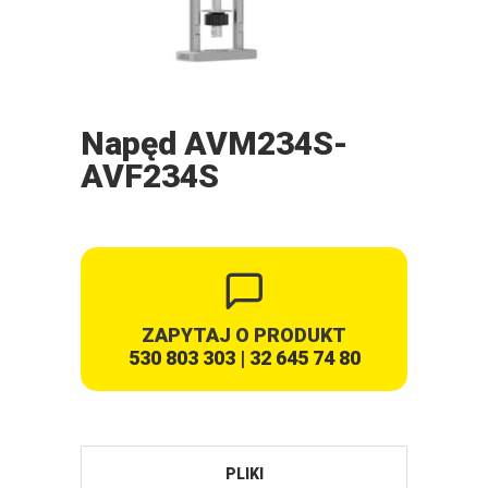
Napęd AVM234S-
AVF234S
ZAPYTAJ O PRODUKT
530 803 303
|
32 645 74 80
PLIKI