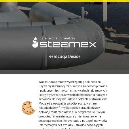
Realizacja
Deside
Ważne: nasze strony wykorzystują pliki cookies.
Używamy informacji zapisanych za pomocą cookies
i podobnych technologii m.in. w celach reklamowych
i statystycznych oraz w celu dostosowania naszych
serwisów do indywidualnych potrzeb użytkowników.
Mogą też stosować je współpracujący z nami
reklamodawcy, firmy badawcze oraz dostawcy
aplikacji multimedialnych. W programie służącym
do obsługi internetu można zmienić ustawienia
dotyczące cookies. Korzystanie z naszych serwisów
internetowych bez zmiany ustawień dotyczących