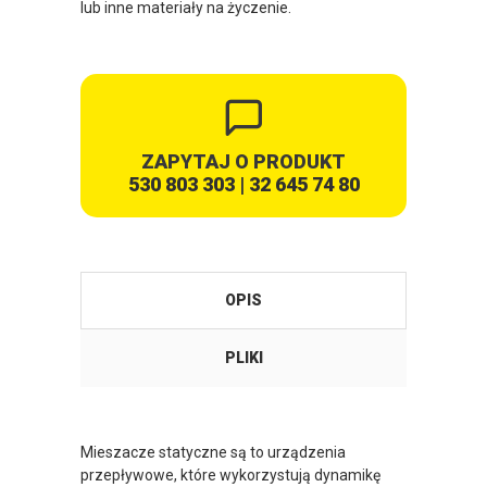
lub inne materiały na życzenie.
ZAPYTAJ O PRODUKT
530 803 303
|
32 645 74 80
OPIS
PLIKI
Karty katalogowe
Mieszacze statyczne są to urządzenia
przepływowe, które wykorzystują dynamikę