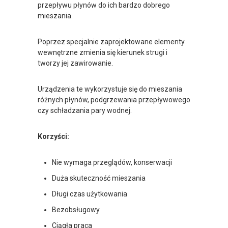
przepływu płynów do ich bardzo dobrego
Mieszacz statyczny
mieszania.
407.89KB
CH
Poprzez specjalnie zaprojektowane elementy
POBIERZ PLIK
wewnętrzne zmienia się kierunek strugi i
tworzy jej zawirowanie.
Urządzenia te wykorzystuje się do mieszania
różnych płynów, podgrzewania przepływowego
czy schładzania pary wodnej.
Korzyści:
Nie wymaga przeglądów, konserwacji
Duża skuteczność mieszania
Długi czas użytkowania
Bezobsługowy
Ciągła praca