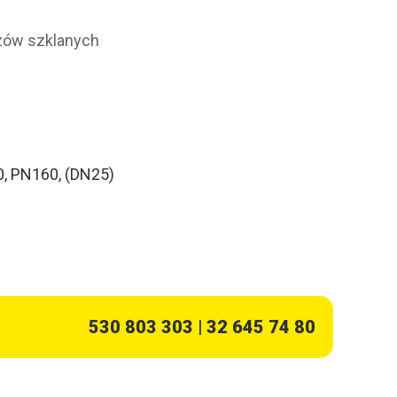
zów szklanych
0, PN160, (DN25)
530 803 303
|
32 645 74 80