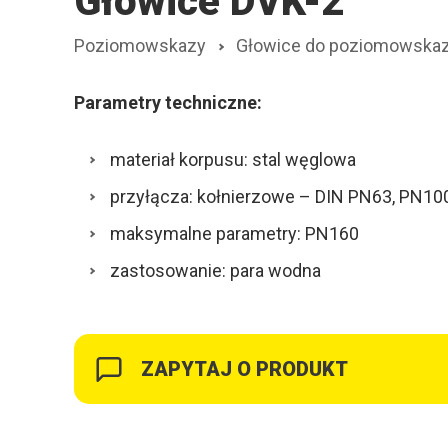
Głowice DVK-2
Poziomowskazy
Głowice do poziomowska
Parametry techniczne:
materiał korpusu: stal węglowa
przyłącza: kołnierzowe – DIN PN63, PN10
maksymalne parametry: PN160
zastosowanie: para wodna
ZAPYTAJ O PRODUKT